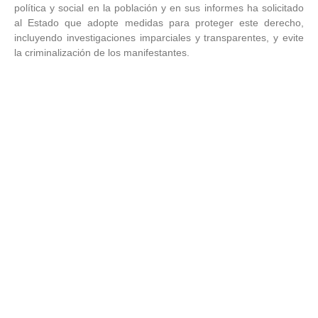
política y social en la población y en sus informes ha solicitado
al Estado que adopte medidas para proteger este derecho,
incluyendo investigaciones imparciales y transparentes, y evite
la criminalización de los manifestantes.
De igual forma, el Consejo de Derechos Humanos de las
Naciones Unidas (ONU), a través de la Misión Internacional
Independiente de Determinación de los Hechos sobre la
República Bolivariana de Venezuela, desde 2019 ha
investigadoiolaciones de los derechos humanos cometidas
desde 2014 hasta la actualidad (con informes que describen la
situación de violación reiterada de derechos humanos
presentados en 2020, 2021, 2022, 2023, 2024 y 2025). En el
informe de 2024, calificaron como crímenes de lesa humanidad
hechos relacionados con el “
desempeño arbitrario por parte de
las fuerzas de seguridad del Estado para causar ilícita e
intencionadamente la muerte de seres humanos en el contexto
de un ataque generalizado o sistemático
”. Y en el informe anual
del Alto Comisionado de las Naciones Unidas para los Derechos
Humanos de 2025 sobre la situación de los derechos humanos
en Venezuela, evidenciaron un incremento de violaciones de los
derechos a la vida y a la integridad personal como