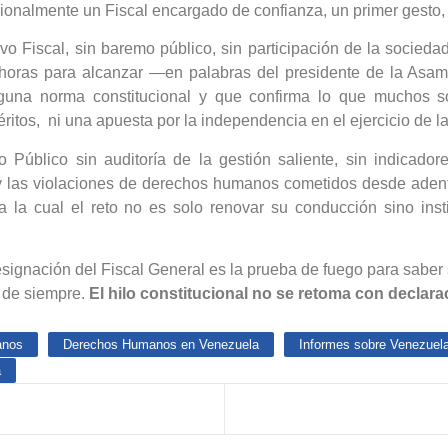
cionalmente un Fiscal encargado de confianza, un primer gesto,
o Fiscal, sin baremo público, sin participación de la sociedad
 horas para alcanzar —en palabras del presidente de la As
inguna norma constitucional y que confirma lo que muchos
ritos, ni una apuesta por la independencia en el ejercicio de l
o Público sin auditoría de la gestión saliente, sin indicado
 y las violaciones de derechos humanos cometidos desde adentro
e a la cual el reto no es solo renovar su conducción sino ins
designación del Fiscal General es la prueba de fuego para saber
 de siempre.
El hilo constitucional no se retoma con declar
anos
Derechos Humanos en Venezuela
Informes sobre Venezuel
a