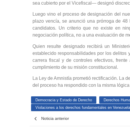
sea cubierto por el Vicefiscal— designó discre
Luego vino el proceso de designación del nuev
plazo vencía, se anunció una prórroga de 48
candidatos. Un criterio que no existe en n
negociación política, no a una evaluación de mé
Quien resulte designado recibirá un Ministeri
establecido responsabilidades por los delitos
carrera fiscal y de controles efectivos, frent
cumplimiento de su misión constitucional.
La Ley de Amnistía prometió rectificación. La 
del proceso ha respondido con la misma lógica
Democracia y Estado de Derecho
Derechos Hum
Violaciones a los derechos fundamentales en Venezuel
Noticia anterior