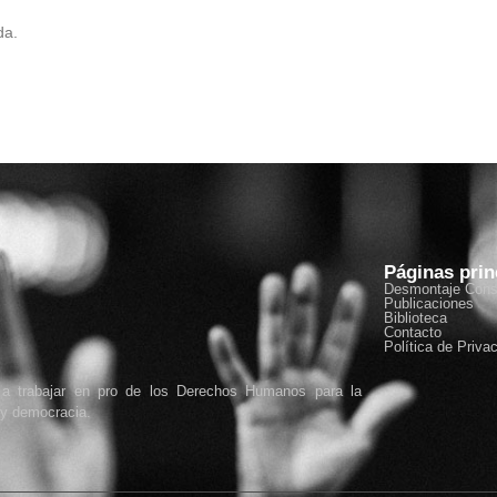
da.
Páginas prin
Desmontaje Const
Publicaciones
Biblioteca
Contacto
Política de Priva
a a trabajar en pro de los Derechos Humanos para la
 y democracia.