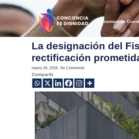
Desmontaje Const
La designación del Fi
rectificación prometid
marzo 26, 2026
-
No Comments
Compartir