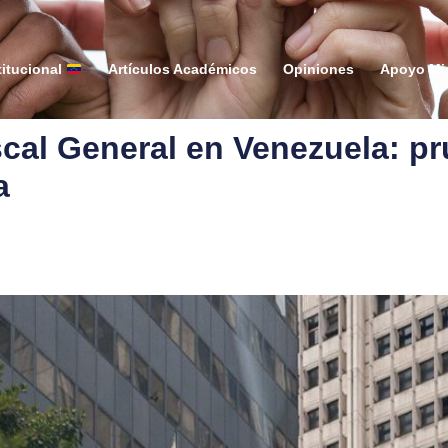
itucional
Artículos Académicos
Opiniones
Apoyo Mi
scal General en Venezuela: pr
a