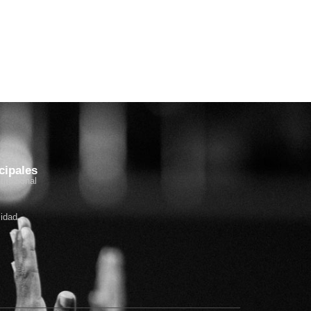
cipales
itucional
cidad