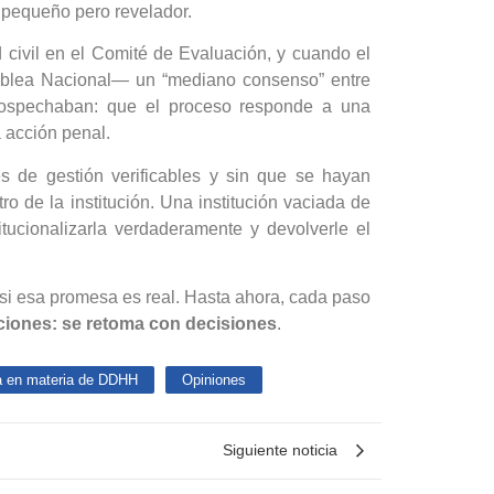
 pequeño pero revelador.
 civil en el Comité de Evaluación, y cuando el
amblea Nacional— un “mediano consenso” entre
 sospechaban: que el proceso responde a una
a acción penal.
res de gestión verificables y sin que se hayan
 de la institución. Una institución vaciada de
titucionalizarla verdaderamente y devolverle el
 si esa promesa es real. Hasta ahora, cada paso
aciones: se retoma con decisiones
.
a en materia de DDHH
Opiniones
Siguiente noticia