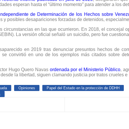
idades esperan hasta el “último momento” para atender a los de
l Independiente de Determinación de los Hechos sobre Venez
res y posibles desapariciones forzadas de detenidos, especialme
s circunstancias en las que ocurrieron. En 2018, el concejal o
SEBIN). La versión oficial señaló un suicidio, pero fue cuestio
saparecido en 2019 tras denunciar presuntos hechos de corru
se convirtió en uno de los ejemplos más citados sobre dete
Víctor Hugo Quero Navas
ordenada por el Ministerio Público
, ag
desde la libertad, siguen clamando justicia por tratos crueles e
uela
Opiniones
Papel del Estado en la protección de DDHH
a