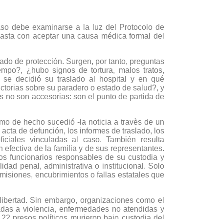
so debe examinarse a la luz del Protocolo de
 basta con aceptar una causa médica formal del
zado de protección. Surgen, por tanto, preguntas
empo?, ¿hubo signos de tortura, malos tratos,
se decidió su traslado al hospital y en qué
ctorias sobre su paradero o estado de salud?, y
es no son accesorias: son el punto de partida de
omo de hecho sucedió -la noticia a travès de un
acta de defunción, los informes de traslado, los
ficiales vinculadas al caso. También resulta
efectiva de la familia y de sus representantes.
los funcionarios responsables de su custodia y
idad penal, administrativa o institucional. Solo
misiones, encubrimientos o fallas estatales que
 libertad. Sin embargo, organizaciones como el
das a violencia, enfermedades no atendidas y
22 presos políticos murieron bajo custodia del