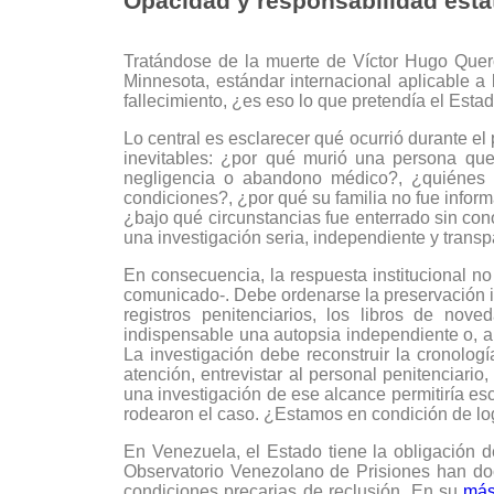
Opacidad y responsabilidad esta
Tratándose de la muerte de Víctor Hugo Quer
Minnesota, estándar internacional aplicable a
fallecimiento, ¿es eso lo que pretendía el Esta
Lo central es esclarecer qué ocurrió durante el
inevitables: ¿por qué murió una persona que 
negligencia o abandono médico?, ¿quiénes t
condiciones?, ¿por qué su familia no fue infor
¿bajo qué circunstancias fue enterrado sin cono
una investigación seria, independiente y transp
En consecuencia, la respuesta institucional no
comunicado-. Debe ordenarse la preservación inm
registros penitenciarios, los libros de nov
indispensable una autopsia independiente o, al
La investigación debe reconstruir la cronolog
atención, entrevistar al personal penitenciario
una investigación de ese alcance permitiría es
rodearon el caso. ¿Estamos en condición de log
En Venezuela, el Estado tiene la obligación d
Observatorio Venezolano de Prisiones han do
condiciones precarias de reclusión. En su
más