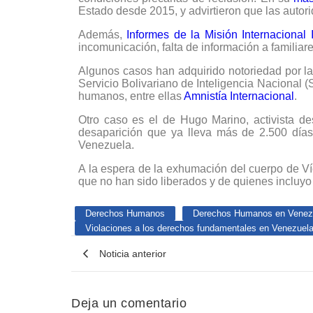
Estado desde 2015, y advirtieron que las autor
Además,
Informes de la Misión Internaciona
incomunicación, falta de información a familia
Algunos casos han adquirido notoriedad por la
Servicio Bolivariano de Inteligencia Nacional (
humanos, entre ellas
Amnistía Internacional
.
Otro caso es el de Hugo Marino, activista de
desaparición que ya lleva más de 2.500 días 
Venezuela.
A la espera de la exhumación del cuerpo de 
que no han sido liberados y de quienes incluyo 
Derechos Humanos
Derechos Humanos en Venez
Violaciones a los derechos fundamentales en Venezuel
Noticia anterior
Deja un comentario