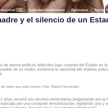
tucional 🇻🇪
Artículos Académicos
Opiniones
Apoyo M
dre y el silencio de un Est
 de presos políticos fallecidos bajo custodia del Estado en la
nsable de su madre, evidencia la opacidad del sistema judicia
a.
 de saber que está muerto. Foto: Rafael Hernández
años, recorrió las cárceles venezolanas preguntando por su h
rcada por una constante revictimización, repitiendo una y ot
siempre la misma: “no está aquí y no sabemos dónde está”.