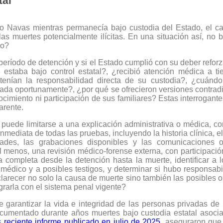
tal
o Navas mientras permanecía bajo custodia del Estado, el ca
 las muertes potencialmente ilícitas. En una situación así, no
do?
 período de detención y si el Estado cumplió con su deber refor
estaba bajo control estatal?, ¿recibió atención médica a ti
enían la responsabilidad directa de su custodia?, ¿cuándo 
mada oportunamente?, ¿por qué se ofrecieron versiones contradi
cimiento ni participación de sus familiares? Estas interrogant
arente.
 puede limitarse a una explicación administrativa o médica, c
ediata de todas las pruebas, incluyendo la historia clínica, el 
edades, las grabaciones disponibles y las comunicaciones o
 menos, una revisión médico-forense externa, con participación 
ía completa desde la detención hasta la muerte, identificar a 
, médico y a posibles testigos, y determinar si hubo responsabil
clarecer no solo la causa de muerte sino también las posibles o
rarla con el sistema penal vigente?
e garantizar la vida e integridad de las personas privadas de
cumentado durante años muertes bajo custodia estatal asocia
 reciente informe publicado en julio de 2025
, aseguraron que 