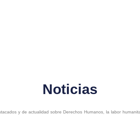
tucional 🇻🇪
Artículos Académicos
Opiniones
Apoyo M
Noticias
tacados y de actualidad sobre Derechos Humanos, la labor humanitar